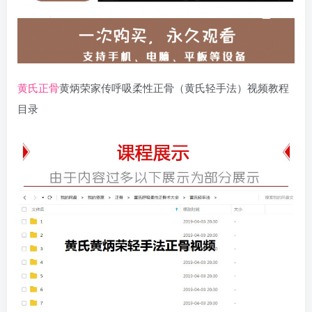
黄氏正骨
黄炳荣家传呼吸柔性正骨（黄氏轻手法）视频教程
目录