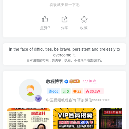
喜欢就支持一下吧
点赞
7
分享
收藏
In the face of difficulties, be brave, persistent and tirelessly to
overcome it.
面对困难的时候，要勇敢、执着、不畏艰辛地去战胜它
教程博客
关注
605
0
22
30.2W+
中医视频教程咨询 请加微信392801183