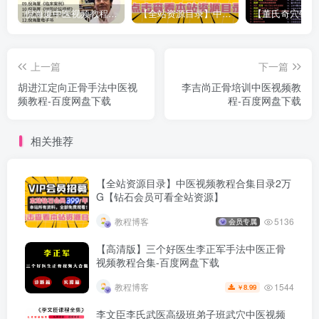
倪海厦中医视频教程全集针灸天纪神农本草经人纪伤寒论大成黄帝内经-百度网盘下载
【全站资源目录】中医视频教程合集目录2万G【钻石会员可看全站资源】
上一篇
下一篇
胡进江定向正骨手法中医视
李吉尚正骨培训中医视频教
频教程-百度网盘下载
程-百度网盘下载
相关推荐
【全站资源目录】中医视频教程合集目录2万
G【钻石会员可看全站资源】
教程博客
5136
会员专属
【高清版】三个好医生李正军手法中医正骨
视频教程合集-百度网盘下载
1544
教程博客
8.99
￥
李文臣李氏武医高级班弟子班武穴中医视频