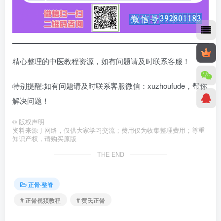
精心整理的中医教程资源，如有问题请及时联系客服！
特别提醒:如有问题请及时联系客服微信：xuzhoufude，帮你
解决问题！
©
版权声明
资料来源于网络，仅供大家学习交流；费用仅为收集整理费用；尊重
知识产权，请购买原版
THE END
正骨·整脊
# 正骨视频教程
# 黄氏正骨