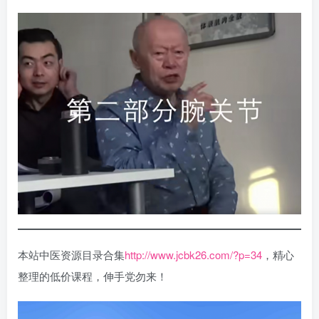
本站中医资源目录合集
http://www.jcbk26.com/?p=34
，精心
整理的低价课程，伸手党勿来！