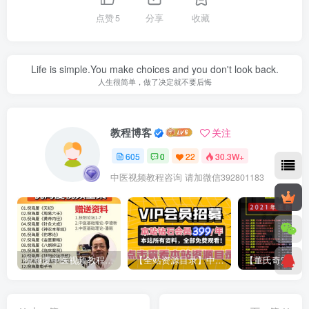
点赞
5
分享
收藏
Life is simple.You make choices and you don't look back.
人生很简单，做了决定就不要后悔
教程博客
关注
605
0
22
30.3W+
中医视频教程咨询 请加微信392801183
倪海厦中医视频教程全集针灸天纪神农本草经人纪伤寒论大成黄帝内经-百度网盘下载
【全站资源目录】中医视频教程合集目录2万G【钻石会员可看全站资源】