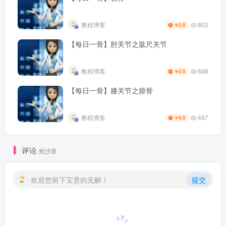
802
教程博客
0.5
￥
【每日一骨】肘关节之肱尺关节
668
教程博客
0.5
￥
【每日一骨】膝关节之腓骨
497
教程博客
0.5
￥
评论
抢沙发
欢迎您留下宝贵的见解！
提交