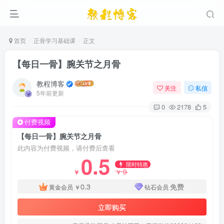
首页
正骨学习基础课
正文
【每日一骨】腕关节之月骨
教程博客
关注
私信
5年前更新
0
2178
5
付费视频
【每日一骨】腕关节之月骨
此内容为付费视频，请付费后查看
0.5
限时特惠
9
￥
￥
0.3
免费
黄金会员
￥
钻石会员
立即购买