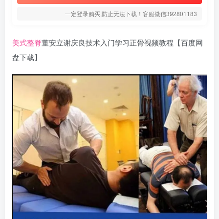
一定登录购买,防止无法下载！客服微信392801183
美式整脊
董安立谢庆良技术入门学习正骨视频教程【百度网
盘下载】