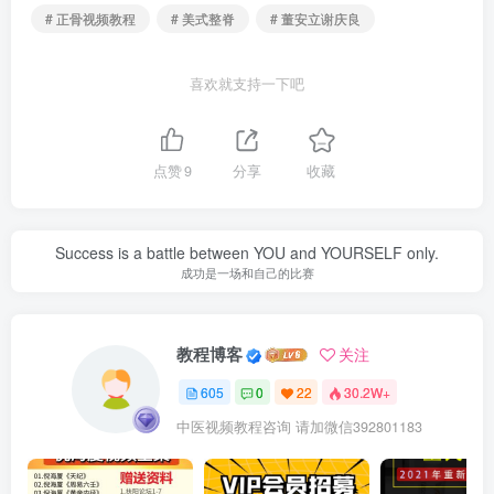
# 正骨视频教程
# 美式整脊
# 董安立谢庆良
喜欢就支持一下吧
点赞
9
分享
收藏
Success is a battle between YOU and YOURSELF only.
成功是一场和自己的比赛
教程博客
关注
605
0
22
30.2W+
中医视频教程咨询 请加微信392801183