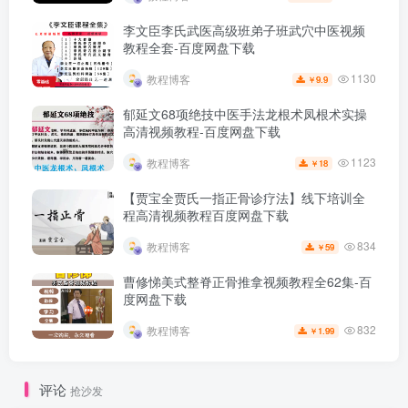
李文臣李氏武医高级班弟子班武穴中医视频
教程全套-百度网盘下载
1130
教程博客
9.9
￥
郁延文68项绝技中医手法龙根术凤根术实操
高清视频教程-百度网盘下载
1123
教程博客
18
￥
【贾宝全贾氏一指正骨诊疗法】线下培训全
程高清视频教程百度网盘下载
834
教程博客
59
￥
曹修悌美式整脊正骨推拿视频教程全62集-百
度网盘下载
832
教程博客
1.99
￥
评论
抢沙发