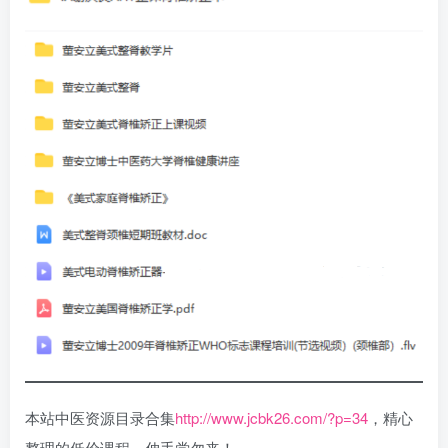
本站中医资源目录合集
http://www.jcbk26.com/?p=34
，精心
整理的低价课程，伸手党勿来！