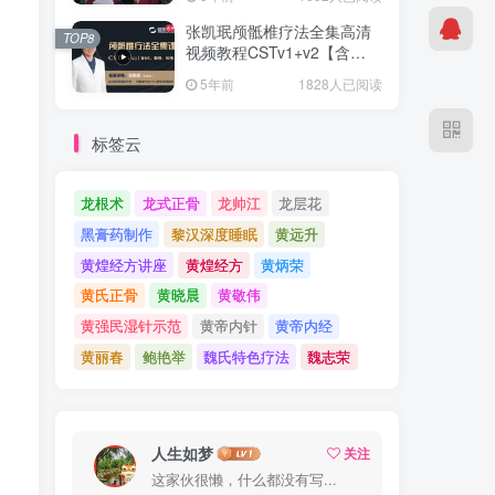
张凯珉颅骶椎疗法全集高清
TOP8
视频教程CSTv1+v2【含
AK，整颅、松颅縫】-百度网
5年前
1828人已阅读
盘下载
标签云
龙根术
龙式正骨
龙帅江
龙层花
黑膏药制作
黎汉深度睡眠
黄远升
黄煌经方讲座
黄煌经方
黄炳荣
黄氏正骨
黄晓晨
黄敬伟
黄强民湿针示范
黄帝内针
黄帝内经
黄丽春
鲍艳举
魏氏特色疗法
魏志荣
人生如梦
关注
这家伙很懒，什么都没有写...