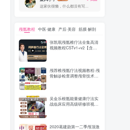
这家伙很懒，什么都没有写...
颅骶教程
中医·健康
产后·美容
筋膜·解剖
张凯珉颅骶椎疗法全集高清
视频教程CSTv1+v2【含
AK，整颅、松颅縫】-百度
网盘下载
颅荐椎颅骶疗法视频教程-颅
骨触诊检查调整颅骨技术讲
解视频-百度网盘下载
吴金乐根骶能量健康疗法实
战临床应用高级研修班视频
教程-百度网盘下载
2020葛建勋第一二季颅顶激