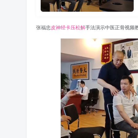
张福忠
皮神经卡压松解
手法演示中医正骨视频