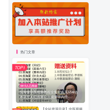
热门文章
TOP1
5613人已阅读
倪海厦中医视频教程全集针灸天纪神农
本草经人纪伤寒论大成黄帝内经-...
【全站资源目录】中医视频