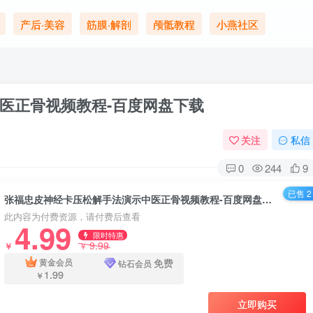
产后·美容
筋膜·解剖
颅骶教程
小燕社区
医正骨视频教程-百度网盘下载
关注
私信
0
244
9
已售 2
张福忠皮神经卡压松解手法演示中医正骨视频教程-百度网盘下载
此内容为付费资源，请付费后查看
4.99
限时特惠
9.99
￥
￥
免费
黄金会员
钻石会员
1.99
￥
立即购买