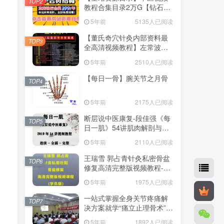
TOP2
教程合集目录2万G【钻石会
员可看全站资源】
5年前
5135人已阅读
【董氏奇穴针灸内部资料最
TOP3
全高清视频教程】左常波邱
雅昌杨维杰刘红云刘凤江周
5年前
2510人已阅读
志军十多位老师教学资料-百
度网盘下载
【每日一骨】腕关节之月骨
TOP4
5年前
2175人已阅读
断层说中医康复-段佳强《每
TOP5
日一肌》54讲肌肉解剖与功
能视高清频教程-百度网盘下
5年前
2110人已阅读
载
王瑞雪 郭占青针灸私密骨盆
TOP6
修复高清完整版视频教程-百
度网盘下载
5年前
1975人已阅读
一站式掌握全身关节疼痛解
TOP7
决方案就学“痛立止理骨术”柔
性手法培训班
5年前
1892人已阅读