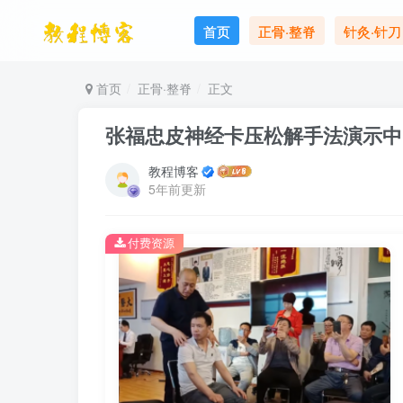
首页
正骨·整脊
针灸·针刀
首页
正骨·整脊
正文
张福忠皮神经卡压松解手法演示中
教程博客
5年前更新
付费资源