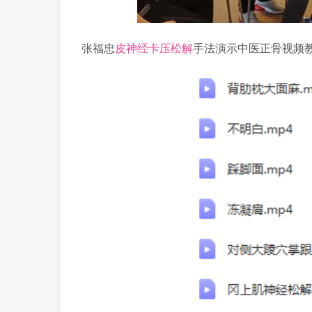
张福忠
皮神经卡压松解
手法演示中医正骨视频